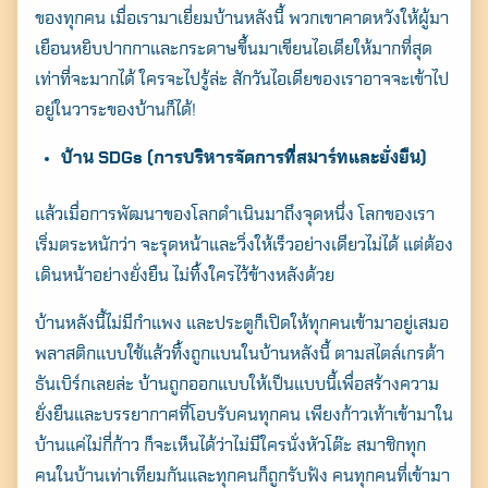
ของทุกคน เมื่อเรามาเยี่ยมบ้านหลังนี้ พวกเขาคาดหวังให้ผู้มา
เยือนหยิบปากกาและกระดาษขึ้นมาเขียนไอเดียให้มากที่สุด
เท่าที่จะมากได้ ใครจะไปรู้ล่ะ สักวันไอเดียของเราอาจจะเข้าไป
อยู่ในวาระของบ้านก็ได้!
บ้าน SDGs
(การบริหารจัดการที่สมาร์ทและยั่งยืน)
แล้วเมื่อการพัฒนาของโลกดำเนินมาถึงจุดหนึ่ง โลกของเรา
เริ่มตระหนักว่า จะรุดหน้าและวิ่งให้เร็วอย่างเดียวไม่ได้ แต่ต้อง
เดินหน้าอย่างยั่งยืน ไม่ทิ้งใครไว้ข้างหลังด้วย
บ้านหลังนี้ไม่มีกำแพง และประตูก็เปิดให้ทุกคนเข้ามาอยู่เสมอ
พลาสติกแบบใช้แล้วทิ้งถูกแบนในบ้านหลังนี้ ตามสไตล์เกรต้า
ธันเบิร์กเลยล่ะ บ้านถูกออกแบบให้เป็นแบบนี้เพื่อสร้างความ
ยั่งยืนและบรรยากาศที่โอบรับคนทุกคน เพียงก้าวเท้าเข้ามาใน
บ้านแค่ไม่กี่ก้าว ก็จะเห็นได้ว่าไม่มีใครนั่งหัวโต๊ะ สมาชิกทุก
คนในบ้านเท่าเทียมกันและทุกคนก็ถูกรับฟัง คนทุกคนที่เข้ามา