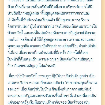
การแข่งขัน! เสรีนิยมใหม่ (neoliberalism) คือปรัชญาหลัง
บ้าน บ้านจึงกลายเป็นบริษัทที่คิดถึงการบริหารจัดการให้มี
ประสิทธิภาพอยู่เสมอ “สิ้นสุดยุคของเอกสารราชการและ
ลำดับชั้นที่ซับซ้อนซ่อนเงื่อนแล้ว นี่คือยุคของการบริหาร
จัดการตนเอง” ผู้บริหารกล่าว เราจะไม่ค่อยเห็นคนมากมายใน
บ้านหลังนี้ และคนที่โผล่หน้ามาทักทายต่างก็อยู่ภายใต้ความ
กดดันว่าจะต้องทำให้ดีที่สุดอยู่ตลอดเวลา เพราะผลงานของ
ทุกคนจะถูกติดตามและบันทึกอย่างละเอียดถี่ยิบ ผ่านไปอีกไม่
กี่เดือน เมื่อเรามาเยือนบ้านหลังนี้อีกครั้ง ก็อาจไม่ได้เจอ
ใบหน้าที่คุ้นเคยแล้ว เพราะพวกเขาเป็นแค่พนักงานสัญญา
จ้าง ก็เลยหมดสัญญาไปแล้วน่ะสิ
เมื่อมาถึงบ้านหลังนี้ เราจะถูกปฏิบัติราวกับว่าเป็นลูกค้า เมื่อ
ถามหาบริการ พวกเขาก็จะตอบกลับว่า “คำขอของคุณคืองาน
ของเรา” เมื่อเดินเข้าไปในบ้าน ก็จะยิ่งเห็นว่าความสัมพันธ์
ระหว่างภาครัฐและเอกชนชัดเจนขึ้นเรื่อยๆ สิ่งต่างๆ ที่เคยเป็น
แค่ของภาครัฐ เริ่มมีเอกชนเข้ามาจับจองเป็นเจ้าของ เช่น