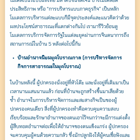
โมเดลเป็นระบบแข็งทื่อ มีลำดับชั้นชัดเจน บางโมเดลยึด
ประสิทธิภาพ หรือ “การบริหารแบบภาคธุรกิจ” เป็นหลัก
โมเดลการบริหารแต่ละแบบก็มีจุดประสงค์และแนวคิดว่าด้วย
ผลประโยชน์สาธารณะที่แตกต่างกันไป เรามารีวิวย้อนดู
โมเดลการบริการจัดการรัฐในแต่ละยุคผ่านการจินตนาการถึง
สถานการณ์ในบ้าน 5 หลังต่อไปนี้กัน
บ้านอำนาจนิยมยุคโบราณกาล (การบริหารจัดการ
กิจการสาธารณะในยุคโบราณ)
ในบ้านหลังนี้ ผู้ปกครองนั่งอยู่ที่หัวโต๊ะ และนั่งอยู่ที่เดิมมาเป็น
เวลานานแสนนานแล้ว ก่อนที่บ้านจะถูกสร้างขึ้นมาเสียด้วย
ซ้ำ อำนาจในการบริหารจัดการและสะสางกิจเป็นของผู้
ปกครองคนเดียว สิ่งที่ผู้ปกครองทำคือควบคุมความสงบ
เรียบร้อยและรักษาอำนาจของตนเอาไว้จนกว่าจะมีการแต่งตั้ง
ผู้สืบทอดอำนาจต่อเพื่อให้อำนาจของตนแข็งแกร่ง ผู้ปกครอง
จะควบคุมผู้คนด้วยความกลัว ซึ่งมักปลูกฝังให้ผู้คนเชื่อฟังและ